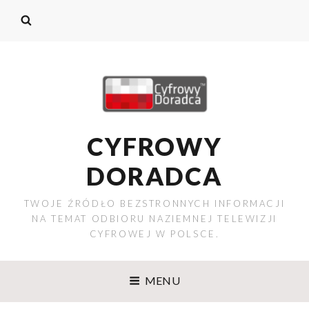
CYFROWY
DORADCA
TWOJE ŹRÓDŁO BEZSTRONNYCH INFORMACJI
NA TEMAT ODBIORU NAZIEMNEJ TELEWIZJI
CYFROWEJ W POLSCE.
MENU