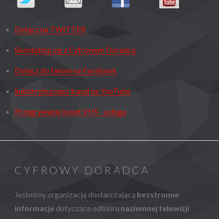
Dołącz na TWITTER
Skontaktuj się z Cyfrowym Doradcą
Dołącz do fanów na Facebook
Subskrybuj nasz kanał na YouTube
Przegrywanie kaset VHS - usługa
CYFROWY DORADCA
Jesteśmy organizacją dostarczającą
bezstronne
informacje
dotyczące odbioru
naziemnej telewizji