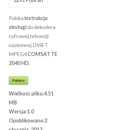
Polska
instrukcja
obsługi
do dekodera
cyfrowej telewizji
naziemnej DVB-T
MPEG4
COMSAT TE
2040 HD
.
Pobierz
Wielkość pliku:
4.51
MB
Wersja:
1.0
Opublikowano:
2
stycznia, 2012