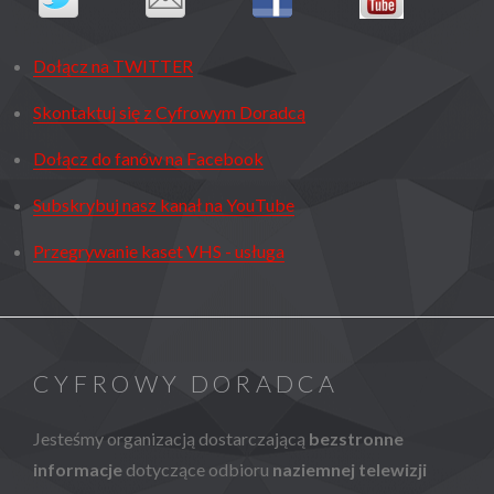
Dołącz na TWITTER
Skontaktuj się z Cyfrowym Doradcą
Dołącz do fanów na Facebook
Subskrybuj nasz kanał na YouTube
Przegrywanie kaset VHS - usługa
CYFROWY DORADCA
Jesteśmy organizacją dostarczającą
bezstronne
informacje
dotyczące odbioru
naziemnej telewizji