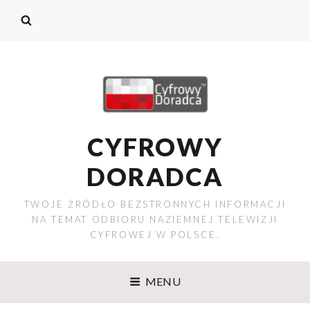
CYFROWY
DORADCA
TWOJE ŹRÓDŁO BEZSTRONNYCH INFORMACJI
NA TEMAT ODBIORU NAZIEMNEJ TELEWIZJI
CYFROWEJ W POLSCE.
MENU