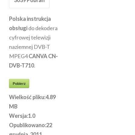
Polska instrukcja
obsługi
do dekodera
cyfrowej telewizji
naziemnej DVB-T
MPEG4
CANVA CN-
DVB-T710
.
Pobierz
Wielkość pliku:
4.89
MB
Wersja:
1.0
Opublikowano:
22
grudnia, 2011