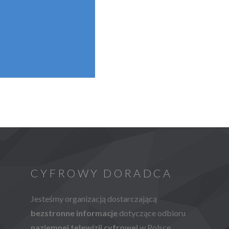
CYFROWY DORADCA
Jesteśmy organizacją dostarczającą
bezstronne informacje
dotyczące odbioru
naziemnej telewizji cyfrowej
w Polsce.