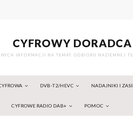
CYFROWY DORADCA
NYCH INFORMACJI NA TEMAT ODBIORU NAZIEMNEJ TE
 CYFROWA
DVB-T2/HEVC
NADAJNIKI I ZAS
CYFROWE RADIO DAB+
POMOC