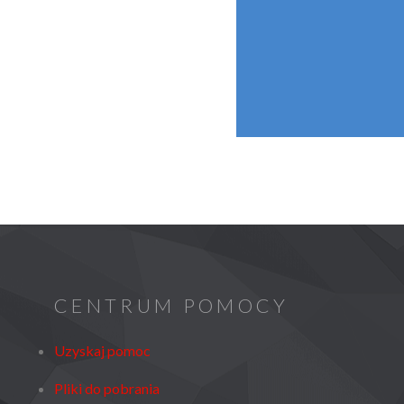
CENTRUM POMOCY
Uzyskaj pomoc
Pliki do pobrania