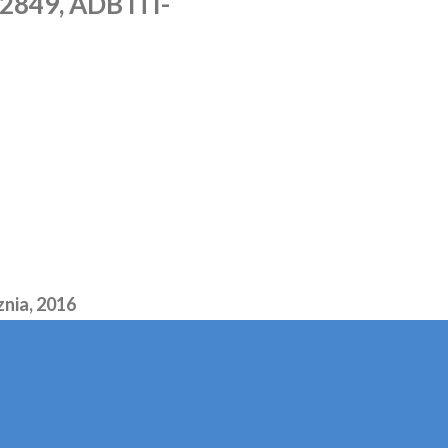
2849, ADB ITI-
znia, 2016