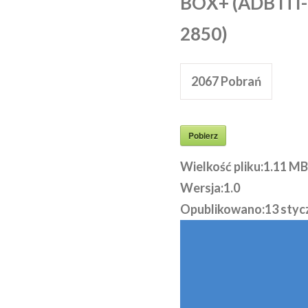
BOX+ (ADB ITI-
2850)
2067
Pobrań
Pobierz
Wielkość pliku:
1.11 MB
Wersja:
1.0
Opublikowano:
13 styc