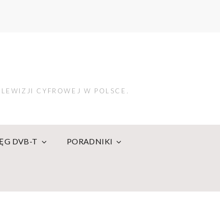
LEWIZJI CYFROWEJ W POLSCE.
IĘG DVB-T
PORADNIKI