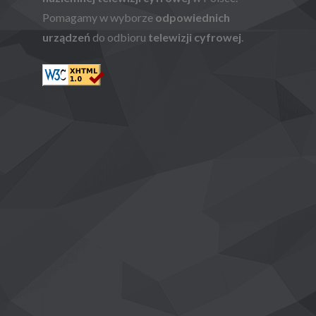
Pomagamy w wyborze
odpowiednich
urządzeń
do odbioru
telewizji cyfrowej
.