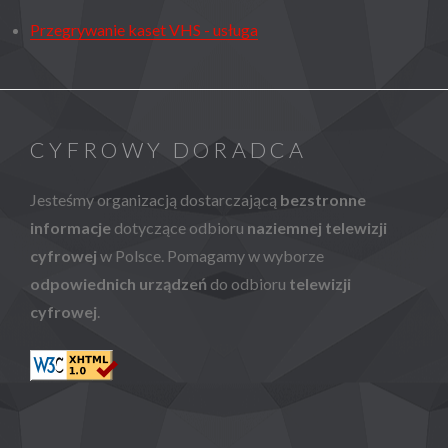
Przegrywanie kaset VHS - usługa
CYFROWY DORADCA
Jesteśmy organizacją dostarczającą
bezstronne
informacje
dotyczące odbioru
naziemnej telewizji
cyfrowej
w Polsce. Pomagamy w wyborze
odpowiednich urządzeń
do odbioru
telewizji
cyfrowej
.