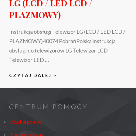
LG (LCD / LED LCD /
PLAZMOWY)
Instrukcja obsługi Telewizor LG (LCD / LED LCD /
PLAZMOWY)40074 PobrańPolska instrukcja
obsługi do telewizorów LG Telewizor LCD
Telewizor LED …
INSTRUKCJA
CZYTAJ DALEJ >
OBSŁUGI
TELEWIZOR
LG
CENTRUM POMOCY
(LCD
/
Uzyskaj pomoc
LED
Pliki do pobrania
LCD