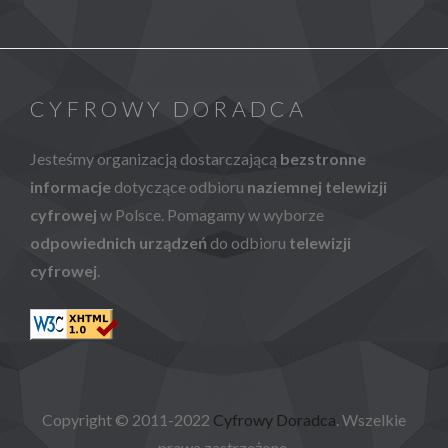
CYFROWY DORADCA
Jesteśmy organizacją dostarczającą
bezstronne
informacje
dotyczące odbioru
naziemnej telewizji
cyfrowej
w Polsce. Pomagamy w wyborze
odpowiednich urządzeń
do odbioru
telewizji
cyfrowej
.
Copyright © 2011-2022
Cyfrowy Doradca
. Wszelkie
prawa zastrzeżone.