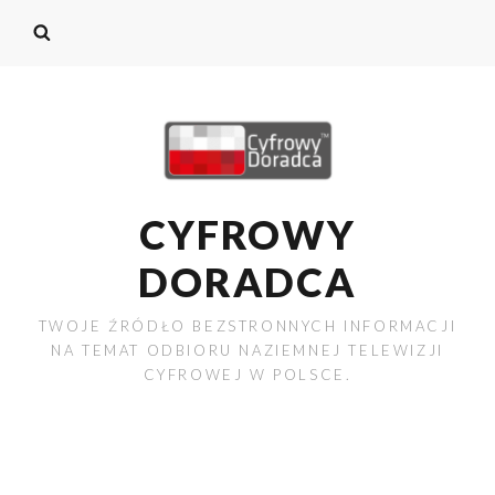
CYFROWY
DORADCA
TWOJE ŹRÓDŁO BEZSTRONNYCH INFORMACJI
NA TEMAT ODBIORU NAZIEMNEJ TELEWIZJI
CYFROWEJ W POLSCE.