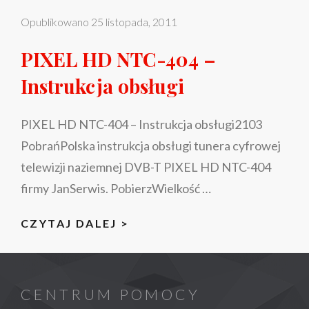
Opublikowano
25 listopada, 2011
PIXEL HD NTC-404 –
Instrukcja obsługi
PIXEL HD NTC-404 – Instrukcja obsługi2103
PobrańPolska instrukcja obsługi tunera cyfrowej
telewizji naziemnej DVB-T PIXEL HD NTC-404
firmy JanSerwis. PobierzWielkość …
PIXEL
CZYTAJ DALEJ >
HD
NTC-
404
CENTRUM POMOCY
–