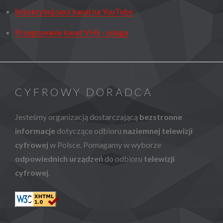
Subskrybuj nasz kanał na YouTube
Przegrywanie kaset VHS - usługa
CYFROWY DORADCA
Jesteśmy organizacją dostarczającą
bezstronne
informacje
dotyczące odbioru
naziemnej telewizji
cyfrowej
w Polsce. Pomagamy w wyborze
odpowiednich urządzeń
do odbioru
telewizji
cyfrowej
.