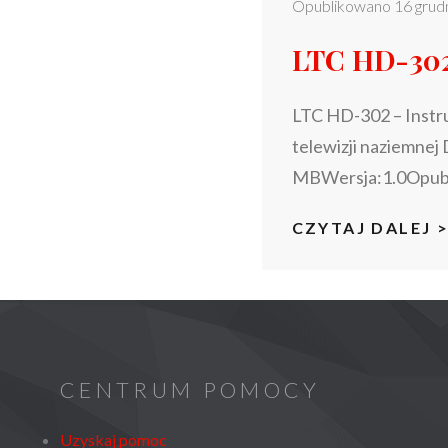
Opublikowano
16 grud
LTC HD-302 
LTC HD-302 – Instru
telewizji naziemne
MBWersja:1.0Opubl
CZYTAJ DALEJ 
CENTRUM POMOCY
Uzyskaj pomoc