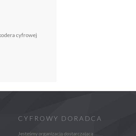
kodera cyfrowej
CYFROWY DORADCA
Jesteśmy organizacją dostarczającą