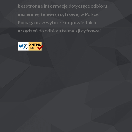
bezstronne informacje
dotyczące odbioru
naziemnej telewizji cyfrowej
w Polsce.
Pomagamy w wyborze
odpowiednich
urządzeń
do odbioru
telewizji cyfrowej
.