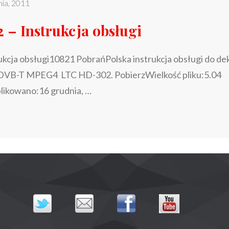
nia, 2011
– Instrukcja obsługi
kcja obsługi10821 PobrańPolska instrukcja obsługi do de
j DVB-T MPEG4 LTC HD-302. PobierzWielkość pliku:5.04
ikowano:16 grudnia, …
LTC
>
HD-
302
–
INSTRUKCJA
OBSŁUGI