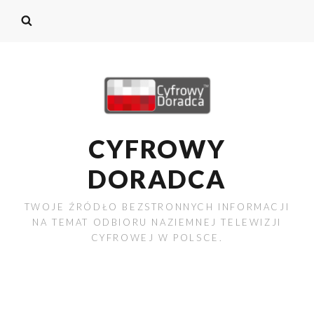
CYFROWY
DORADCA
TWOJE ŹRÓDŁO BEZSTRONNYCH INFORMACJI
NA TEMAT ODBIORU NAZIEMNEJ TELEWIZJI
CYFROWEJ W POLSCE.