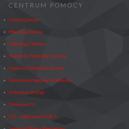
CENTRUM POMOCY
(LCD
/
Uzyskaj pomoc
LED
Pliki do pobrania
LCD
/
Telewizja Cyfrowa
PLAZMOWY)
Naziemna Telewizja Cyfrowa
Kablowa Telewizja Cyfrowa
Darmowe programy satelitarne
Instrukcje obsługi
Darmowa TV
LTE – zakłócenia DVB-T
Telewizja Płatna Regulaminy