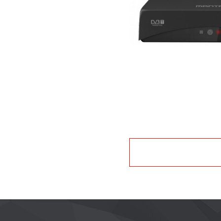
Nawigacja
po
wpisach