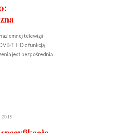
0:
czna
aziemnej telewizji
 DVB-T HD z funkcją
enia jest bezpośrednia
ACJA
a, 2015
NA
specyfikacja