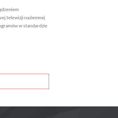
ądzeniem
j telewizji naziemnej
rogramów w standardzie
ACJA
NA