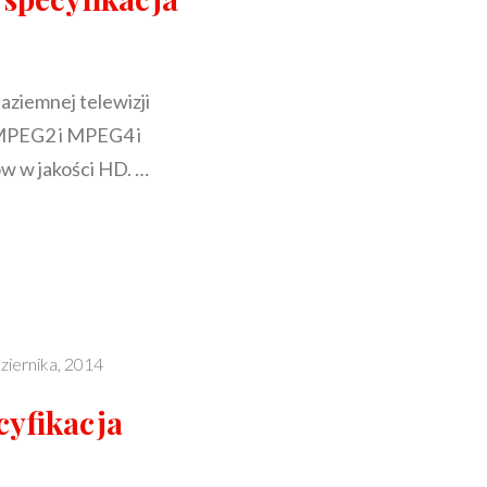
ziemnej telewizji
 MPEG2 i MPEG4 i
w w jakości HD. …
ACJA
NA
ziernika, 2014
yfikacja