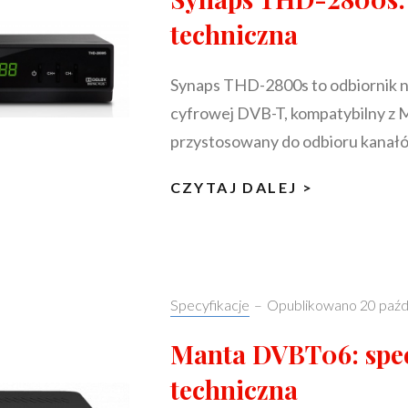
techniczna
Synaps THD-2800s to odbiornik na
cyfrowej DVB-T, kompatybilny z
przystosowany do odbioru kanałó
SYNAPS
CZYTAJ DALEJ >
THD-
2800S:
SPECYFIK
TECHNICZ
Categories:
Specyfikacje
–
Opublikowano
20 paźd
Manta DVBT06: spec
techniczna