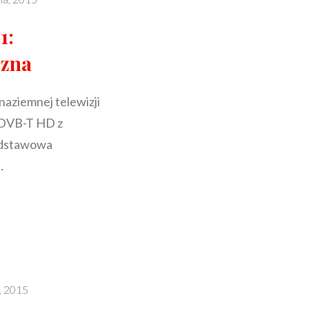
1:
czna
aziemnej telewizji
i DVB-T HD z
odstawowa
…
ACJA
a, 2015
NA