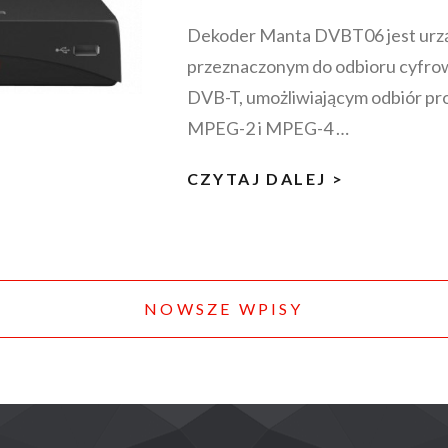
Dekoder Manta DVBT06 jest urz
przeznaczonym do odbioru cyfrowe
DVB-T, umożliwiającym odbiór p
MPEG-2 i MPEG-4 …
MANTA
CZYTAJ DALEJ >
DVBT06:
SPECYFIK
TECHNICZ
NOWSZE WPISY