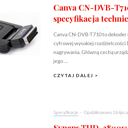
Canva CN-DVB-T71
specyfikacja techni
Canva CN-DVB-T710 to dekoder n
cyfrowej wysokiej rozdzielczości
nagrywania. Główną cechą urządz
jego …
CANVA
CZYTAJ DALEJ >
CN-
DVB-
T710:
SPECYFIK
Categories:
Specyfikacje
–
Opublikowano
26 lipc
TECHNICZ
Synaps THD-2800s: 