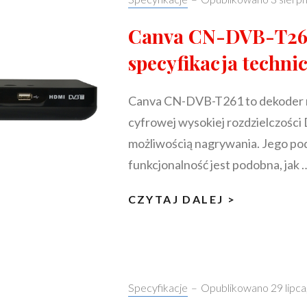
Canva CN-DVB-T26
specyfikacja techni
Canva CN-DVB-T261 to dekoder n
cyfrowej wysokiej rozdzielczośc
możliwością nagrywania. Jego p
funkcjonalność jest podobna, jak 
CANVA
CZYTAJ DALEJ >
CN-
DVB-
T261:
SPECYFIK
Categories:
Specyfikacje
–
Opublikowano
29 lipc
TECHNICZ